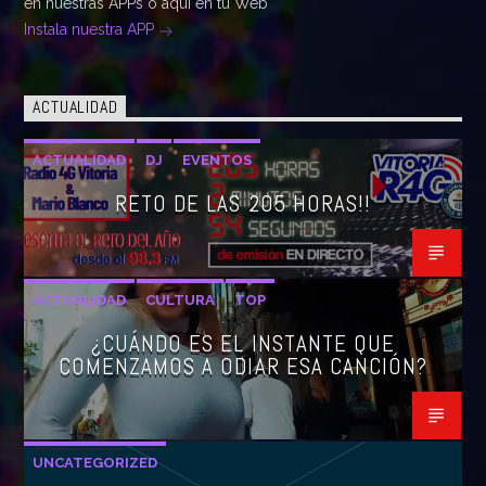
en nuestras APPs o aqui en tu Web
Instala nuestra APP
ACTUALIDAD
ACTUALIDAD
DJ
EVENTOS
RETO DE LAS 205 HORAS!!
ACTUALIDAD
CULTURA
TOP
¿CUÁNDO ES EL INSTANTE QUE
COMENZAMOS A ODIAR ESA CANCIÓN?
UNCATEGORIZED