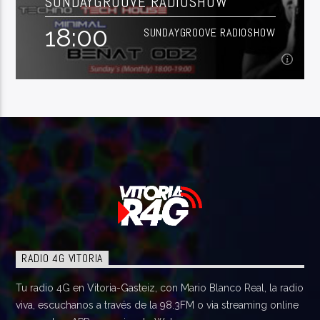
SUNDAYGROOVE RADIOSHOW
18:00
SUNDAYGROOVE RADIOSHOW
18:00
SUNDAYGROOVE RADIOSHOW
Ya tenéis aquí las Sesiones de
SUNDAYGROOVE
RADIOSHOW
, y recordad: Un nuevo
programa
Ver Más
todos los Domingos
, [...]
RADIO 4G VITORIA
Tu radio 4G en Vitoria-Gasteiz, con Mario Blanco Real, la radio
viva, escuchanos a través de la 98.3FM o via streaming online