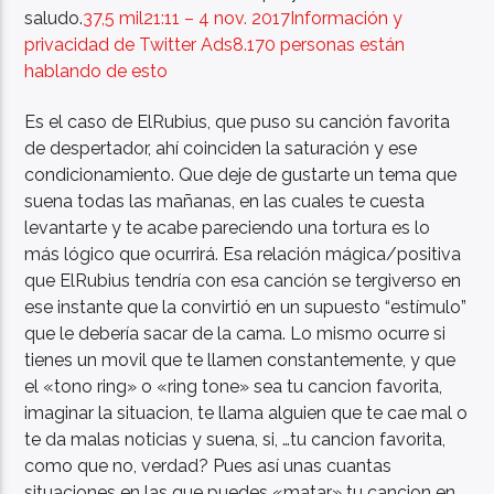
saludo.
37,5 mil
21:11 – 4 nov. 2017
Información y
privacidad de Twitter Ads
8.170 personas están
hablando de esto
Es el caso de ElRubius, que puso su canción favorita
de despertador, ahí coinciden la saturación y ese
condicionamiento. Que deje de gustarte un tema que
suena todas las mañanas, en las cuales te cuesta
levantarte y te acabe pareciendo una tortura es lo
más lógico que ocurrirá. Esa relación mágica/positiva
que ElRubius tendría con esa canción se tergiverso en
ese instante que la convirtió en un supuesto “estímulo”
que le debería sacar de la cama. Lo mismo ocurre si
tienes un movil que te llamen constantemente, y que
el «tono ring» o «ring tone» sea tu cancion favorita,
imaginar la situacion, te llama alguien que te cae mal o
te da malas noticias y suena, si, …tu cancion favorita,
como que no, verdad? Pues así unas cuantas
situaciones en las que puedes «matar» tu cancion en